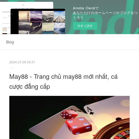
Ameba Owndで
あなただけのホームページやブログをつ
くろう
今すぐ試す
Blog
2024.07.09 05:51
May88 - Trang chủ may88 mới nhất, cá
cược đẳng cấp