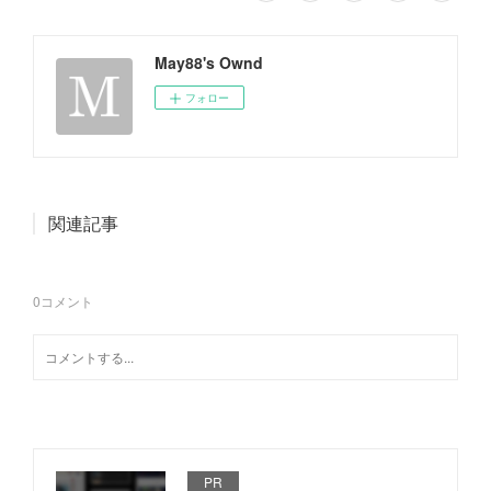
May88's Ownd
フォロー
関連記事
0
コメント
PR